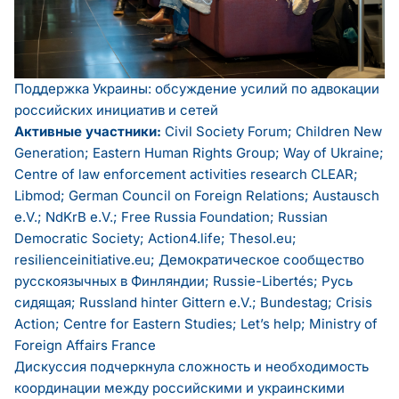
Поддержка Украины: обсуждение усилий по адвокации
российских инициатив и сетей
Активные участники:
Civil Society Forum; Children New
Generation; Eastern Human Rights Group; Way of Ukraine;
Centre of law enforcement activities research CLEAR;
Libmod; German Council on Foreign Relations; Austausch
e.V.; NdKrB e.V.; Free Russia Foundation; Russian
Democratic Society; Action4.life; Thesol.eu;
resilienceinitiative.eu; Демократическое сообщество
русскоязычных в Финляндии; Russie-Libertés; Русь
сидящая; Russland hinter Gittern e.V.; Bundestag; Crisis
Action; Centre for Eastern Studies; Let’s help; Ministry of
Foreign Affairs France
Дискуссия подчеркнула сложность и необходимость
координации между российскими и украинскими