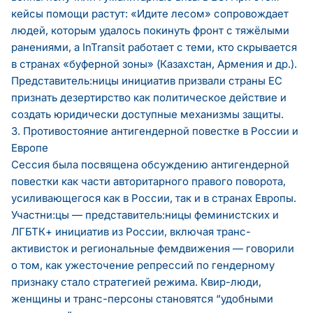
кейсы помощи растут: «Идите лесом» сопровождает
людей, которым удалось покинуть фронт с тяжёлыми
ранениями, а InTransit работает с теми, кто скрывается
в странах «буферной зоны» (Казахстан, Армения и др.).
Представитель:ницы инициатив призвали страны ЕС
признать дезертирство как политическое действие и
создать юридически доступные механизмы защиты.
3. Противостояние антигендерной повестке в России и
Европе
Сессия была посвящена обсуждению антигендерной
повестки как части авторитарного правого поворота,
усиливающегося как в России, так и в странах Европы.
Участни:цы — представитель:ницы феминистских и
ЛГБТК+ инициатив из России, включая транс-
активисток и региональные фемдвижения — говорили
о том, как ужесточение репрессий по гендерному
признаку стало стратегией режима. Квир-люди,
женщины и транс-персоны становятся “удобными