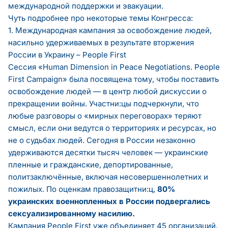
международной поддержки и эвакуации.
Чуть подробнее про некоторые темы Конгресса:
1. Международная кампания за освобождение людей,
насильно удерживаемых в результате вторжения
России в Украину – People First
Сессия «Human Dimension in Peace Negotiations. People
First Campaign» была посвящена тому, чтобы поставить
освобождение людей — в центр любой дискуссии о
прекращении войны. Участни:цы подчеркнули, что
любые разговоры о «мирных переговорах» теряют
смысл, если они ведутся о территориях и ресурсах, но
не о судьбах людей. Сегодня в России незаконно
удерживаются десятки тысяч человек — украинские
пленные и гражданские, депортированные,
политзаключённые, включая несовершеннолетних и
пожилых. По оценкам правозащитни:ц,
80%
украинских военнопленных в России подвергались
сексуализированному насилию.
Кампания People First уже объединяет 45 организаций,