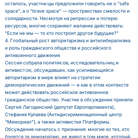
осталось, участни:цы предложили говорить не о “safe
space”, а о “brave space” — пространствах смелости и
солидарности. Несмотря на репрессии и потерю
ресурсов, многие сохраняют желание действовать:
“Если не мы — то кто построит другое будущее?”
4. Глобальный рост авторитаризма и антилиберализма
и роль гражданского общества и российского
антивоенного движения
Сессия собрала политик:ов, исследователь:ниц и
активист:ок, обсуждавших, как усиливающийся
авторитаризм в мире влияет на стратегии
демократических движений — и как в этом контексте
может действовать российское антивоенное
гражданское общество. Участие в обсуждении приняли
Сергей Лагодинский (депутат Европарламента),
Стефания Кулаева (Антидискриминационный центр
“Мемориал”), а также активистки Платформы.
Обсуждение началось с признания: многие из тех, кто
борется за демократию, не живут в том мире, который